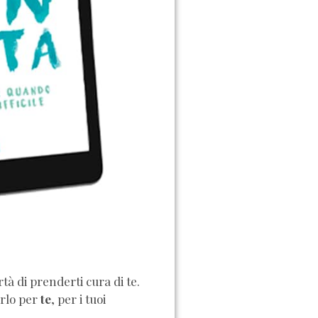
rtà di prenderti cura di te.
arlo per
te
, per i tuoi