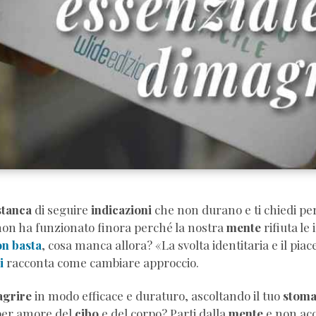
vare
bolismo
rire
re
?
e
ioni
tare
a
stanca
di seguire
indicazioni
che non durano e ti chiedi p
ralmente
 non ha funzionato finora perché la nostra
mente
rifiuta le
rire
on basta
, cosa manca allora? «La svolta identitaria e il pi
a
i
racconta come cambiare approccio.
agrire
in modo efficace e duraturo, ascoltando il tuo
stom
ca
per amore del
cibo
e del corpo? Parti dalla
mente
e non acc