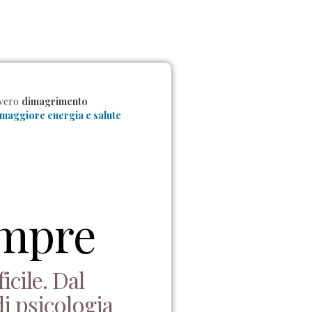
 vero
dimagrimento
 maggiore energia e salute
empre
cile. Dal
i psicologia