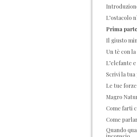
Introduzion
L’ostacolo n
Prima part
Il giusto mi
Un tè con la
L’elefante e
Scrivi la tu
Le tue forze
Magro Natur
Come farti c
Come parlar
Quando qual
inconscio