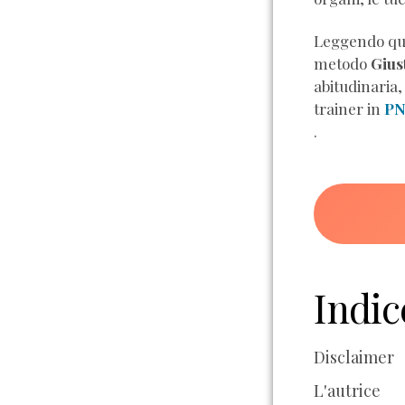
Leggendo que
metodo
Gius
abitudinaria,
trainer in
P
.
Indic
Disclaimer
L'autrice