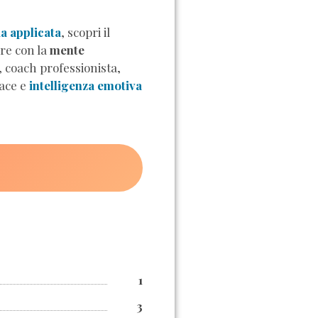
a applicata
, scopri il
are con la
mente
, coach professionista,
cace e
intelligenza emotiva
1
3