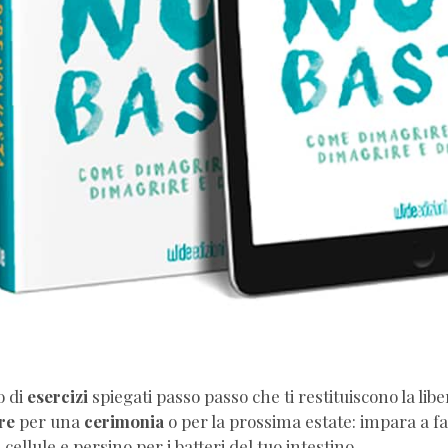
ess
hing
nalizzato
o
ess
ing
sionisti
o di
esercizi
spiegati passo passo che ti restituiscono la libe
re
per una
cerimonia
o per la prossima estate: impara a f
 cellule e persino per i batteri del tuo intestino.