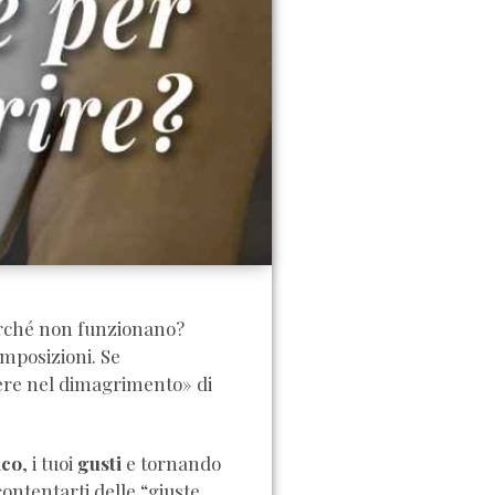
erché non funzionano?
 imposizioni. Se
acere nel dimagrimento» di
aco
, i tuoi
gusti
e tornando
ontentarti delle “giuste