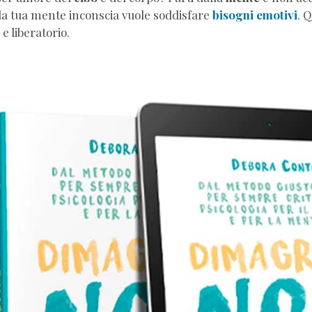
tare
 la tua mente inconscia vuole soddisfare
bisogni emotivi
. 
e liberatorio.
rire
enti
ra
ta
nale
a
hing