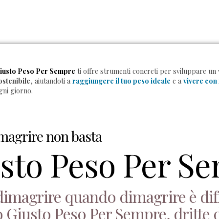
iusto Peso Per Sempre
ti offre strumenti concreti per sviluppare un
ostenibile
, aiutandoti a
raggiungere il tuo peso ideale
e a
vivere con
gni giorno.
magrire non basta
sto Peso Per S
re
magrire quando dimagrire è diffi
Giusto Peso Per Sempre, dritte d