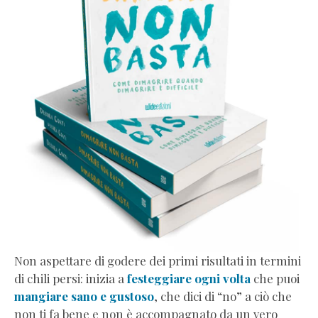
personalizzato
Corso
wellness
coaching
per
professionisti
Non aspettare di godere dei primi risultati in termini
di chili persi: inizia a
festeggiare ogni volta
che puoi
mangiare sano e gustoso
, che dici di “no” a ciò che
non ti fa bene e non è accompagnato da un vero