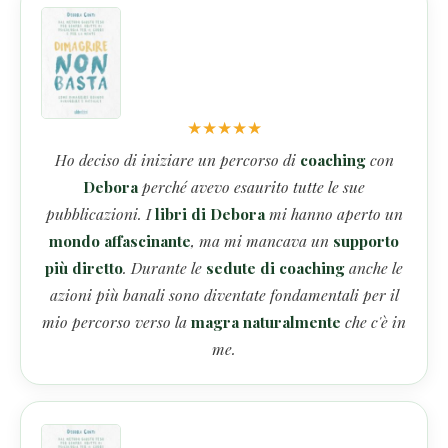
★
★
★
★
★
Ho deciso di iniziare un percorso di
coaching
con
Debora
perché avevo esaurito tutte le sue
pubblicazioni. I
libri di Debora
mi hanno aperto un
mondo affascinante
, ma mi mancava un
supporto
più diretto
. Durante le
sedute di coaching
anche le
azioni più banali sono diventate fondamentali per il
mio percorso verso la
magra naturalmente
che c'è in
me.