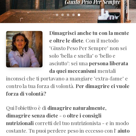
Dimagrisci anche tu con la mente
e oltre le diete
. Con il metodo
"Giusto Peso Per Sempre" non sei
solo "bella e snella" o "bello e
asciutto": sei una
persona liberata
da quei meccanismi
mentali
inconsci che ti portavano a mangiare "extra-fame" e
contro la tua forza di volontà.
Per dimagrire ci vuole
forza di volontà?
Qui l'obiettivo è di
dimagrire naturalmente
,
dimagrire senza diete
- o
oltre i consigli
nutrizionali
corretti del tuo nutrizionista - e in modo
costante. Tu puoi perdere peso in eccesso con l'
aiuto