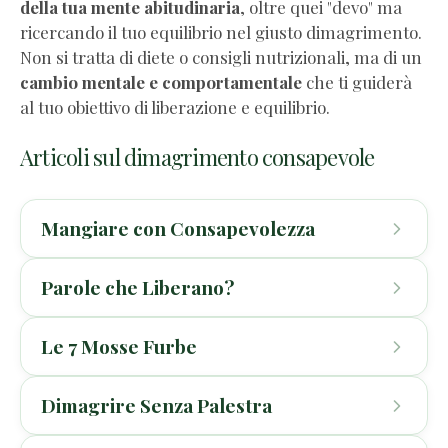
della tua mente abitudinaria
, oltre quei "devo" ma
ricercando il tuo equilibrio nel giusto dimagrimento.
Non si tratta di diete o consigli nutrizionali, ma di un
cambio mentale e comportamentale
che ti guiderà
al tuo obiettivo di liberazione e equilibrio.
Articoli sul dimagrimento consapevole
Mangiare con Consapevolezza
Parole che Liberano?
Cos'è il Mindful eating? E può essere adottato
come strumento di auto-coaching? Immagina
Le 7 Mosse Furbe
di poter mangiare con
consapevolezza
,
Se usi spesso parole come "abbuffate" o
liberamente e senza giudizio. Immagina di
"compulsive eating", rischi di rinforzare
Dimagrire Senza Palestra
mangiare cibo sano e sentire che ti fa bene.
l'identità legata al problema: cambia il tuo
E se la
quantità
fosse eccessiva? E se con l'età ne
Immagina anche di mangiare qualche
dialogo interno
e alleggerisci il peso emotivo
abbisognassimo di meno? E se con il minor