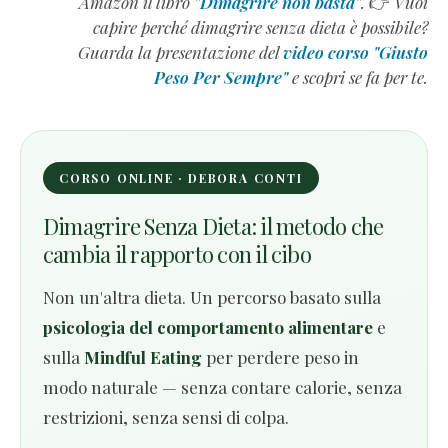
Amazon il libro
"Dimagrire non basta"
.
👉
Vuoi
guidando e ricercando i
benefici
immediati.
oltre le diete: usale in funzione della tua
capire perché dimagrire senza dieta è possibile?
libertà
Oppure hai proprio bisogno di
carboidrati
, non
Guarda la presentazione del
video corso "Giusto
e non farti consumare da loro.
perché te lo dica l'abitudine o gli occhi, ma
Leggi l'articolo completo
→
Peso Per Sempre"
e scopri se fa per te.
perché senti che il corpo e il cervello
Leggi l'articolo completo
→
necessitano di energia. Dimagrisci perché
ascolti il tuo stomaco.
CORSO ONLINE · DEBORA CONTI
Leggi l'articolo completo
→
Dimagrire Senza Dieta: il metodo che
cambia il rapporto con il cibo
Non un'altra dieta. Un percorso basato sulla
psicologia del comportamento alimentare
e
sulla
Mindful Eating
per perdere peso in
modo naturale — senza contare calorie, senza
restrizioni, senza sensi di colpa.