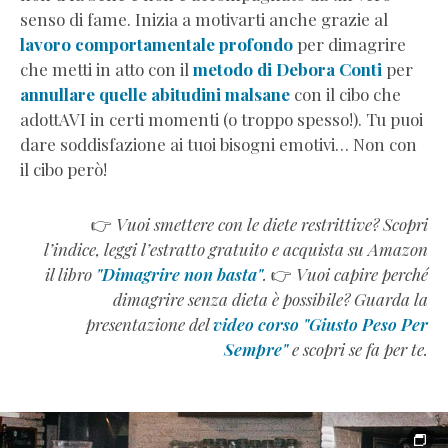
senso di fame. Inizia a motivarti anche grazie al
lavoro comportamentale profondo
per dimagrire
che metti in atto con il
metodo di Debora Conti
per
annullare quelle abitudini malsane
con il cibo che
adottAVI in certi momenti (o troppo spesso!). Tu puoi
dare soddisfazione ai tuoi bisogni emotivi… Non con
il cibo però!
👉
Vuoi smettere con le diete restrittive? Scopri
l’indice, leggi l’estratto gratuito e acquista su Amazon
il libro
"Dimagrire non basta"
.
👉
Vuoi capire perché
dimagrire senza dieta è possibile? Guarda la
presentazione del
video corso "Giusto Peso Per
Sempre"
e scopri se fa per te.