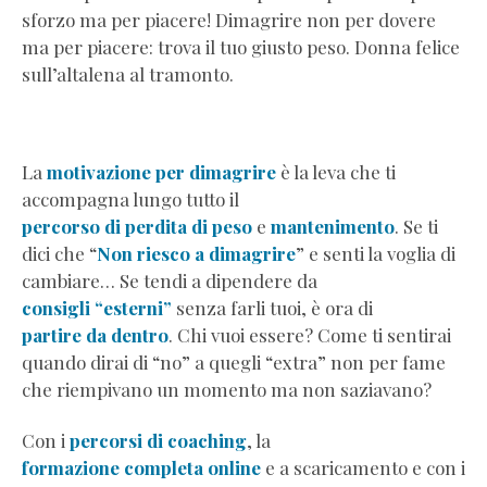
metabolismo
sforzo ma per piacere! Dimagrire non per dovere
La tua vera motivazione
per
ma per piacere: trova il tuo giusto peso. Donna felice
dimagrire
sull’altalena al tramonto.
Giusto Peso Per Sempre
Sempre
fame?
Cause
La
motivazione per dimagrire
è la leva che ti
e
accompagna lungo tutto il
soluzioni
percorso di perdita di peso
e
mantenimento
. Se ti
Diventare
dici che “
Non riesco a dimagrire
” e senti la voglia di
magra
cambiare… Se tendi a dipendere da
naturalmente
consigli “esterni”
senza farli tuoi, è ora di
Dimagrire
partire da dentro
. Chi vuoi essere? Come ti sentirai
senza
quando dirai di “no” a quegli “extra” non per fame
dieta:
che riempivano un momento ma non saziavano?
guida
pratica
Con i
percorsi di coaching
, la
Ascoltare
formazione completa online
e a scaricamento e con i
la