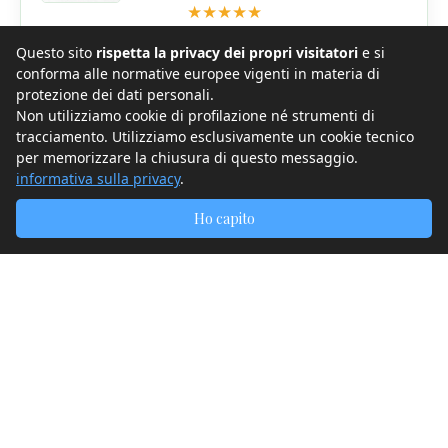
★
★
★
★
★
Mi è bastata una semplice domanda di
Debora
: “
Non
Questo sito
rispetta la privacy dei propri visitatori
e si
pensi che anche quel poco possa essere più del
conforma alle normative europee vigenti in materia di
protezione dei dati personali.
nulla?
” a darmi la
motivazione
per muovermi. Con
Non utilizziamo cookie di profilazione né strumenti di
Debora
tutto diventa
molto più semplice
!
tracciamento. Utilizziamo esclusivamente un cookie tecnico
per memorizzare la chiusura di questo messaggio.
informativa sulla privacy
.
Ho capito
★
★
★
★
★
Il mio è un
percorso lungo
, ma con lei al fianco non
ho
fretta
! Mi piace immaginare
Debora
come
l'
ancora
alla quale posso aggrapparmi. Mi invita a
scriverle
con degli
appuntamenti mail regolari
: