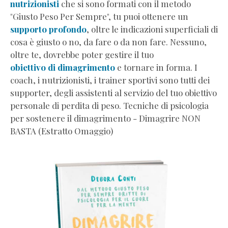
nutrizionisti
che si sono formati con il metodo
fame
"Giusto Peso Per Sempre", tu puoi ottenere un
vera
supporto profondo
, oltre le indicazioni superficiali di
per
cosa è giusto o no, da fare o da non fare. Nessuno,
dimagrire
oltre te, dovrebbe poter gestire il tuo
Collegamenti
obiettivo di dimagrimento
e tornare in forma. I
utili
coach, i nutrizionisti, i trainer sportivi sono tutti dei
Debora
supporter, degli assistenti al servizio del tuo obiettivo
Conti
personale di perdita di peso. Tecniche di psicologia
-
per sostenere il dimagrimento - Dimagrire NON
crescita
BASTA (Estratto Omaggio)
personale
Scuola
di
Coaching
CCA
Italia
Wellness
Coaching