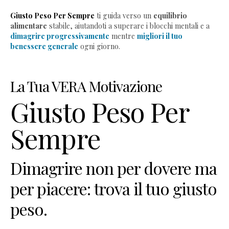
Giusto Peso Per Sempre
ti guida verso un
equilibrio
alimentare
stabile, aiutandoti a superare i blocchi mentali e a
dimagrire progressivamente
mentre
migliori il tuo
benessere generale
ogni giorno.
Home
-
La Tua VERA Motivazione
Giusto
Peso
Giusto Peso Per
Per
Sempre
Sempre
Libro
"Dimagrire
non
Dimagrire non per dovere ma
basta":
per piacere: trova il tuo giusto
indice
ed
peso.
estratto
gratuito