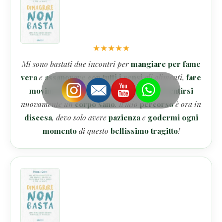
★
★
★
★
★
Mi sono bastati due incontri per
mangiare per fame
vera
e
assaporare con tutti i sensi
gli alimenti,
fare
movimento regolare
per il
piacere di sentirsi
nuovamente un
corpo sano
. Il mio
percorso
è ora in
discesa
, devo solo avere
pazienza
e
godermi ogni
momento
di questo
bellissimo tragitto
!