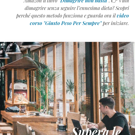
Amazon il libro
"Dimagrire non basta"
.
👉
Vuoi
dimagrire senza seguire l’ennesima dieta? Scopri
perché questo metodo funziona e guarda ora il
video
corso "Giusto Peso Per Sempre"
per iniziare.