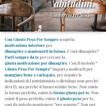
emotive
Dimagrire
senza
contare
le
calorie
Dimagrire
Con Giusto Peso Per Sempre
scopri la
senza
motivazione interiore
per
palestra
dimagrire e mantenerti in forma
. é vuoi dimagrire?
e
Parti sempre da te
per cercare la
senza
giusta motivazione per dimagrire
. Con il metodo “
diete
Giusto Peso Per Sempre
” impari a motivarti per
Motivazione
mangiare bene e variegato
, per seguire le
per
indicazioni del nutrizionista o dietologo non perché
dimagrire
devi (!), ma perché ti fanno sentire bene. Non esiste
davvero
la forma perfetta, esiste la
forma giusta per te
. Non
Riattivare
esiste il peso perfetto, esiste il
giusto peso
per te,
il
così da poterlo mantenere “per sempre”. Non per